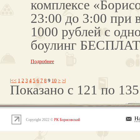
комплексе «Борисо
23:00 до 3:00 при 
1000 рублей с одн
боулинг БЕСПЛАТ
Подробнее
|<
<
1
2
3
4
5
6
7
8
9
10
>
>|
Показано с 121 по 135
На
Copyright 2022 ©
РК Борисовский